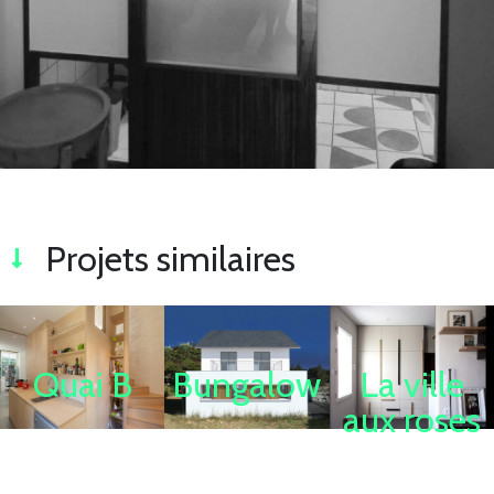
Projets similaires
Quai B
Bungalow
La ville
aux roses